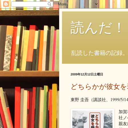
読んだ！
乱読した書籍の記録
2009年12月12日土曜日
どちらかが彼女を
東野 圭吾（講談社、1999/5/1
加賀
社ノ
親友