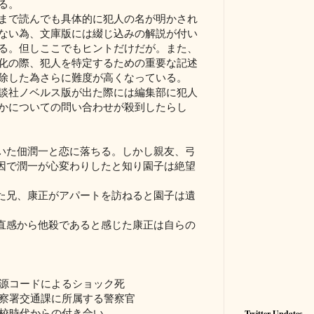
る。
まで読んでも具体的に犯人の名が明かされ
ない為、文庫版には綴じ込みの解説が付い
る。但しここでもヒントだけだが。また、
化の際、犯人を特定するための重要な記述
除した為さらに難度が高くなっている。
談社ノベルス版が出た際には編集部に犯人
かについての問い合わせが殺到したらし
いた佃潤一と恋に落ちる。しかし親友、弓
因で潤一が心変わりしたと知り園子は絶望
た兄、康正がアパートを訪ねると園子は遺
直感から他殺であると感じた康正は自らの
電源コードによるショック死
警察署交通課に所属する警察官
高校時代からの付き合い
Twitter Updates