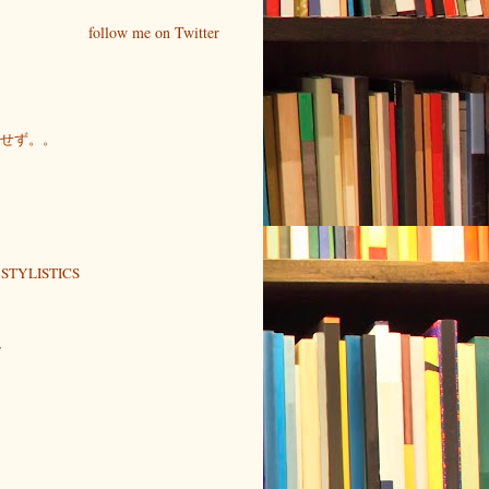
follow me on Twitter
せず。。
STYLISTICS