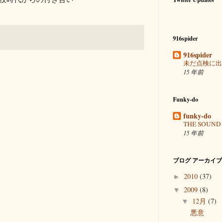
916spider
916spider
未だ点検に出
15 年前
Funky-do
funky-do
THE SOUND 
15 年前
ブログ アーカイブ
2010
(37)
►
2009
(8)
▼
12月
(7)
▼
悪意