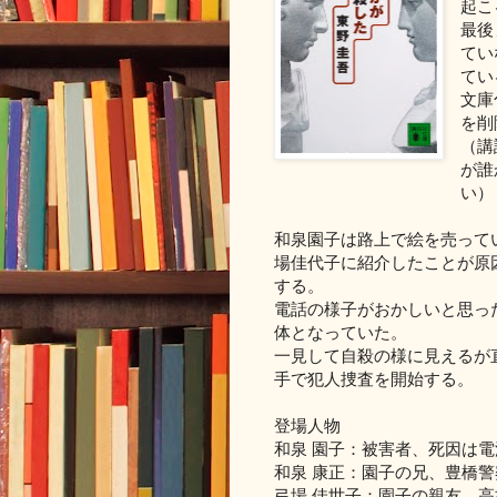
起こ
最後
てい
てい
文庫
を削
（講
が誰
い）
和泉園子は路上で絵を売って
場佳代子に紹介したことが原
する。
電話の様子がおかしいと思っ
体となっていた。
一見して自殺の様に見えるが
手で犯人捜査を開始する。
登場人物
和泉 園子：被害者、死因は
和泉 康正：園子の兄、豊橋
弓場 佳世子：園子の親友、