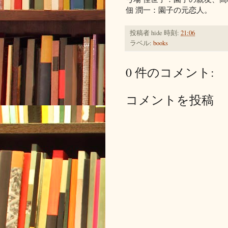
佃 潤一：園子の元恋人。
投稿者
hide
時刻:
21:06
ラベル:
books
0 件のコメント:
コメントを投稿