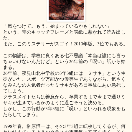
「気をつけて。もう、始まっているかもしれない」
という、帯のキャッチフレーズと表紙に惹かれて読み出し
た。
また、このミステリーがスゴイ！2010年版、3位でもある。
この物語は、学校に良くある七不思議「本当は誰にも言っ
ちゃいけないんだけど」という26年前の「呪い」話から始
まる。
26年前、夜見山北中学校の3年3組には「ミサキ」という生
徒がいた。スポーツ万能かつ優等生でありながら、気さく
なみんなの人気者だったミサキがある日事故にあい急死し
てしまう。
クラスメイトたちは善意から、卒業するまで今まで通りミ
サキが生きているかのように過ごそうと決める。
しかし、この行動が3年3組に「呪い」といわれる現象をも
たらしてしまう。
1998年春。榊原恒一は、その3年3組に転校してくるが、何
かに怯えているようなクラスの雰囲気に不審を抱く。そん