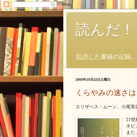
読んだ！
乱読した書籍の記録
2005年10月22日土曜日
くらやみの速さは
エリザベス・ムーン、小尾芙佐／
21
ネビ
また