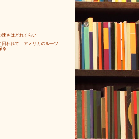
の速さはどれくらい
に囚われて—アメリカのルーツ
探る