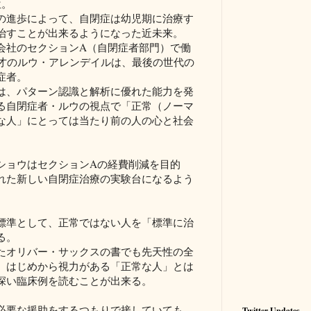
位。
の進歩によって、自閉症は幼児期に治療す
治すことが出来るようになった近未来。
会社のセクションA（自閉症者部門）で働
5才のルウ・アレンデイルは、最後の世代の
症者。
は、パターン認識と解析に優れた能力を発
る自閉症者・ルウの視点で「正常（ノーマ
な人」にとっては当たり前の人の心と社会
ショウはセクションAの経費削減を目的
れた新しい自閉症治療の実験台になるよう
標準として、正常ではない人を「標準に治
る。
たオリバー・サックスの書でも先天性の全
、はじめから視力がある「正常な人」とは
深い臨床例を読むことが出来る。
必要な援助をするつもりで接していても、
Twitter Updates