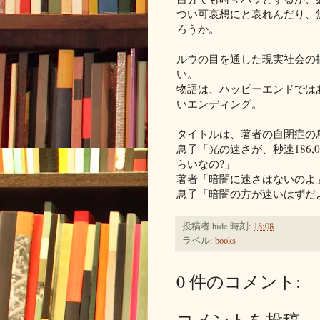
つい可哀想にと哀れんだり、
ろうか。
ルウの目を通した現実社会の
い。
物語は、ハッピーエンドでは
いエンディング。
タイトルは、著者の自閉症の
息子「光の速さが、秒速186
らいなの?」
著者「暗闇に速さはないのよ
息子「暗闇の方が速いはずだ
投稿者
hide
時刻:
18:08
ラベル:
books
0 件のコメント:
コメントを投稿