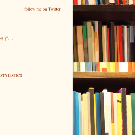
follow me on Twitter
せず。。
STYLISTICS