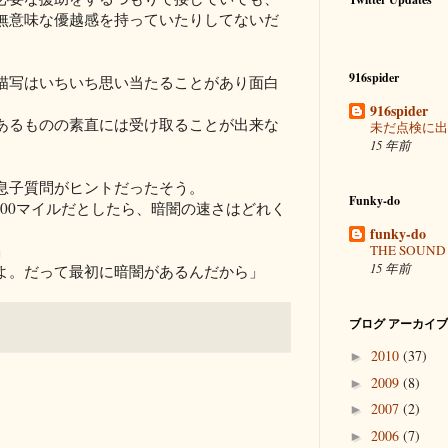
無意味な優越感を持っていたりしてないだ
916spider
描写はいちいち思い当たることがあり面白
916spider
あるものの素直には受け取ることが出来な
未だ点検に出
15 年前
息子質問がヒントだったそう。
Funky-do
,000マイルだとしたら、暗闇の速さはどれく
funky-do
」
THE SOUND 
15 年前
よ。だって最初に暗闇があるんだから」
ブログ アーカイブ
2010
(37)
►
2009
(8)
►
2007
(2)
►
2006
(7)
►