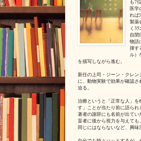
も7
医学
れば
製薬
く3
自閉
物語
揮す
ル）
を描写しながら進む。
新任の上司・ジーン・クレン
に、動物実験で効果が確認さ
迫る。
治療というと「正常な人」を
す」ことが当たり前に語られ
著者の謝辞にも名前が出てい
盲者に後から視力を与えても
同じにはならないなど、興味
自分でも時々ハッとするが、